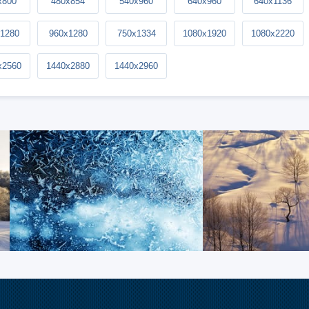
x800
480x854
540x960
640x960
640x1136
1280
960x1280
750x1334
1080x1920
1080x2220
x2560
1440x2880
1440x2960