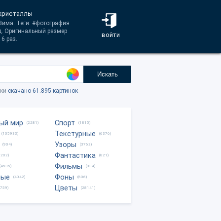
 кристаллы
 Зима. Теги: #фотография
д. Оригинальный размер
войти
6 раз.
Искать
тки
скачано 61.895 картинок
ый мир
Спорт
(2281)
(1815)
Текстурные
(105933)
(6376)
Узоры
(904)
(3762)
Фантастика
0202)
(821)
Фильмы
(4535)
(334)
ные
Фоны
(4042)
(606)
Цветы
8759)
(28141)