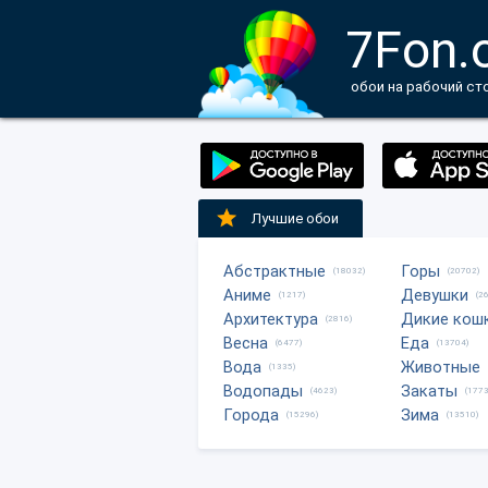
7Fon.
обои на рабочий ст
Лучшие обои
Абстрактные
Горы
(18032)
(20702)
Аниме
Девушки
(1217)
(2
Архитектура
Дикие кош
(2816)
Весна
Еда
(6477)
(13704)
Вода
Животные
(1335)
Водопады
Закаты
(4623)
(1773
Города
Зима
(15296)
(13510)