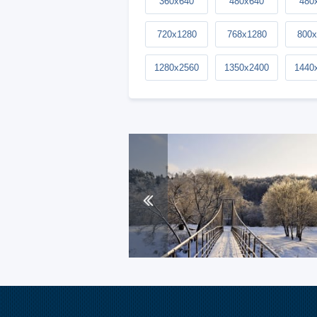
360x640
480x640
480
720x1280
768x1280
800x
1280x2560
1350x2400
1440