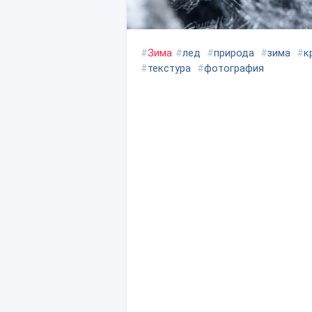
#
Зима
#
лед
#
природа
#
зима
#
к
#
текстура
#
фотография