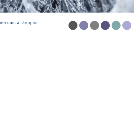
ристаллы
#
мороз