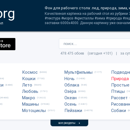
org
Фон для рабочего стола: лед, природа, зима,
Качественая картинка на рабочий стол из рубрики
#текстура #мороз #кристаллы #зима #природа #ле
ол
заставки 6000x4000. Данную картинку уже скачали 
478.475 обоев (сегодня +101) | за су
Космос
Мультфильмы
Подводн
(6006)
(1177)
Кошки
Ночь
Природа
684)
(7730)
(12408)
ки
Лето
Облака
Простые
(6488)
(9669)
(945)
Любовь
Озёра
Птицы
(1791)
(6990)
(1
Макро
Океан
Рассвет
(49468)
(12622)
(13539)
Машины
Осень
Рисован
8)
(37846)
(14461)
Мотоциклы
Пейзажи
Собаки
(3701)
(24579)
(
все разделы
▼