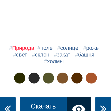
#
Природа
#
поле
#
солнце
#
рожь
#
свет
#
склон
#
закат
#
башня
#
холмы
Скачать