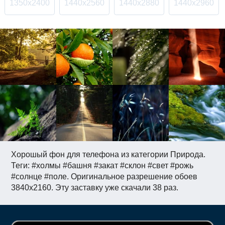
1350x2400
1440x2560
1440x2880
1440x2960
Хорошый фон для телефона из категории Природа.
Теги: #холмы #башня #закат #склон #свет #рожь
#солнце #поле. Оригинальное разрешение обоев
3840x2160. Эту заставку уже скачали 38 раз.