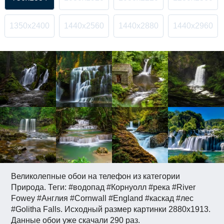
1350x2400
1440x2560
1440x2880
1440x2960
Великолепные обои на телефон из категории
Природа. Теги: #водопад #Корнуолл #река #River
Fowey #Англия #Cornwall #England #каскад #лес
#Golitha Falls. Исходный размер картинки 2880x1913.
Данные обои уже скачали 290 раз.