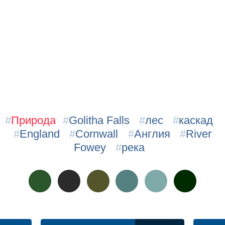
#
Природа
#
Golitha Falls
#
лес
#
каскад
#
England
#
Cornwall
#
Англия
#
River
Fowey
#
река