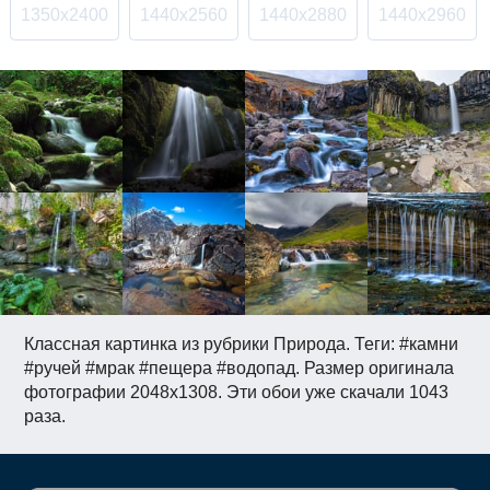
1350x2400
1440x2560
1440x2880
1440x2960
Классная картинка из рубрики Природа. Теги: #камни
#ручей #мрак #пещера #водопад. Размер оригинала
фотографии 2048x1308. Эти обои уже скачали 1043
раза.