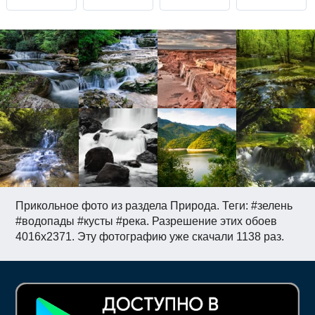
Прикольное фото из раздела Природа. Теги: #зелень
#водопады #кусты #река. Разрешение этих обоев
4016x2371. Эту фотографию уже скачали 1138 раз.