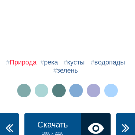
#
Природа
#
река
#
кусты
#
водопады
#
зелень
Скачать
1080 x 2220