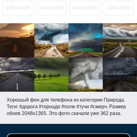
1350x2400
1440x2560
1440x2880
1440x2960
Хорошый фон для телефона из категории Природа.
Теги: #дорога #торнадо #поле #тучи #смерч. Размер
обоев 2048x1365. Это фото скачали уже 362 раза.