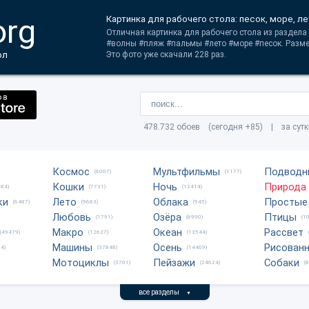
org
Картинка для рабочего стола: песок, море, л
Отличная картинка для рабочего стола из раздела 
#волны #пляж #пальмы #лето #море #песок. Разм
ол
Это фото уже скачали 228 раз.
478.732 обоев (сегодня +85) | за сут
Космос
Мультфильмы
Подводн
(6007)
(1177)
Кошки
Ночь
Природа
684)
(7731)
(12414)
ки
Лето
Облака
Простые
(6487)
(9683)
(945)
Любовь
Озёра
Птицы
(1791)
(6990)
(1
Макро
Океан
Рассвет
(49479)
(12627)
(13544)
Машины
Осень
Рисован
4)
(37848)
(14469)
Мотоциклы
Пейзажи
Собаки
(3701)
(24624)
(
все разделы
▼