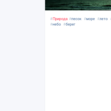
#
Природа
#
песок
#
море
#
лето
#
небо
#
берег