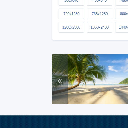
360x640
480x640
480
720x1280
768x1280
800x
1280x2560
1350x2400
1440