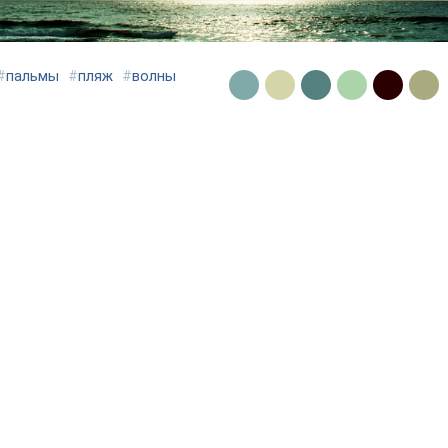
#
пальмы
#
пляж
#
волны