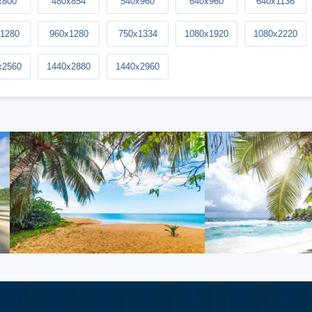
x800
480x854
540x960
640x960
640x1136
1280
960x1280
750x1334
1080x1920
1080x2220
x2560
1440x2880
1440x2960