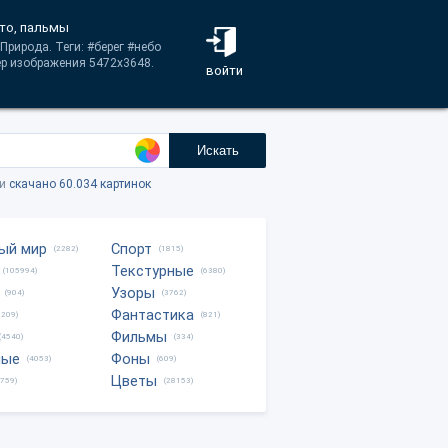
ето, пальмы
Природа. Теги: #берег #небо
ер изображения 5472x3648.
войти
Искать
ки
скачано 60.034 картинок
ый мир
Спорт
(2282)
(1815)
Текстурные
(105994)
(6380)
Узоры
(904)
(3762)
Фантастика
0209)
(821)
Фильмы
(4540)
(334)
ные
Фоны
(4053)
(609)
Цветы
8759)
(28153)