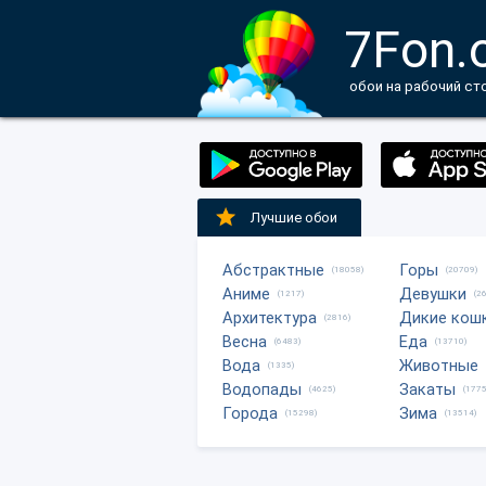
7Fon.
обои на рабочий ст
Лучшие обои
Абстрактные
Горы
(18058)
(20709)
Аниме
Девушки
(1217)
(2
Архитектура
Дикие кош
(2816)
Весна
Еда
(6483)
(13710)
Вода
Животные
(1335)
Водопады
Закаты
(4625)
(1775
Города
Зима
(15298)
(13514)