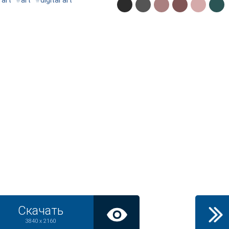
 art
#
art
#
digital art
Скачать
3840 x 2160