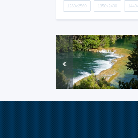
1280x2560
1350x2400
1440