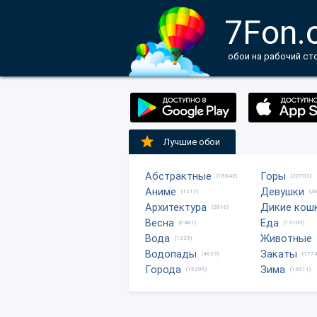
7Fon.
обои на рабочий ст
Лучшие обои
Абстрактные
Горы
(18042)
(20702)
Аниме
Девушки
(1217)
(2
Архитектура
Дикие кош
(2816)
Весна
Еда
(6481)
(13705)
Вода
Животные
(1335)
Водопады
Закаты
(4623)
(1774
Города
Зима
(15295)
(13511)