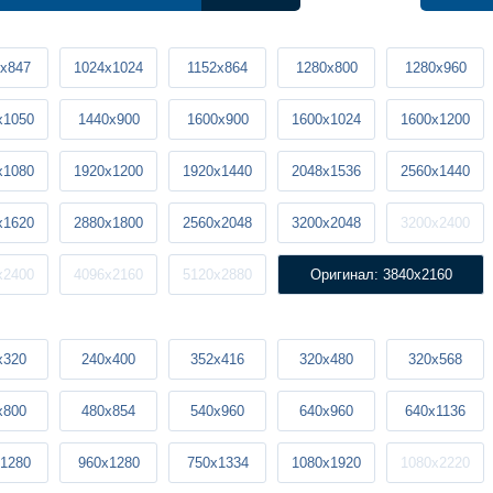
x847
1024x1024
1152x864
1280x800
1280x960
x1050
1440x900
1600x900
1600x1024
1600x1200
x1080
1920x1200
1920x1440
2048x1536
2560x1440
x1620
2880x1800
2560x2048
3200x2048
3200x2400
x2400
4096x2160
5120x2880
Оригинал: 3840x2160
x320
240x400
352x416
320x480
320x568
x800
480x854
540x960
640x960
640x1136
1280
960x1280
750x1334
1080x1920
1080x2220