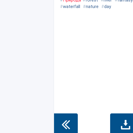
#
Природа
#
forest
#
river
#
fantasy
#
waterfall
#
nature
#
day