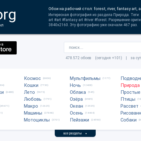
org
Обои на рабочий стол: forest, river, fantasy art, a
Интересная фотография из раздела Природа. Теги: #d
art #art #fantasy art #river #forest. Разрешение ори
ол
3840x2160. Эту фотографию уже скачали 467 раз.
478.572 обоев (сегодня +101) | за су
Космос
Мультфильмы
Подводн
(6006)
(1177)
Кошки
Ночь
Природа
684)
(7730)
(12408)
ки
Лето
Облака
Простые
(6488)
(9673)
(945)
Любовь
Озёра
Птицы
(1791)
(6989)
(1
Макро
Океан
Рассвет
(49471)
(12625)
(13539)
Машины
Осень
Рисован
1)
(37846)
(14464)
Мотоциклы
Пейзажи
Собаки
(3701)
(24590)
(
все разделы
▼