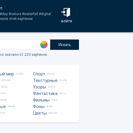
rt
ay #nature #waterfall #digital
гинала этой картинки
войти
Искать
тки
скачано 61.223 картинок
ый мир
Спорт
(2282)
(1815)
Текстурные
(105950)
(6378)
Узоры
(904)
(3762)
Фантастика
0204)
(821)
Фильмы
(4538)
(334)
ные
Фоны
(4046)
(608)
Цветы
8759)
(28145)