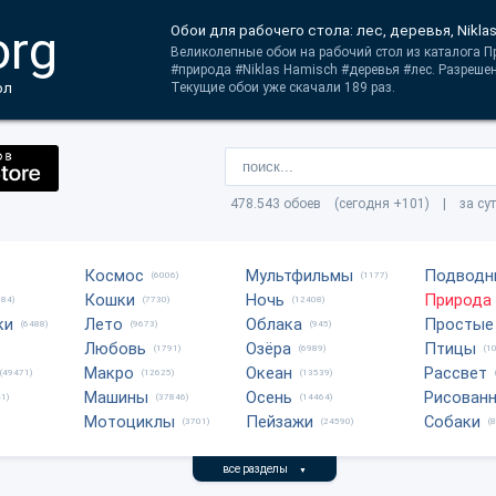
org
Обои для рабочего стола: лес, деревья, Nikla
Великолепные обои на рабочий стол из каталога П
#природа #Niklas Hamisch #деревья #лес. Разреше
ол
Текущие обои уже скачали 189 раз.
478.543 обоев (сегодня +101) | за су
Космос
Мультфильмы
Подводн
(6006)
(1177)
Кошки
Ночь
Природа
684)
(7730)
(12408)
ки
Лето
Облака
Простые
(6488)
(9673)
(945)
Любовь
Озёра
Птицы
(1791)
(6989)
(1
Макро
Океан
Рассвет
(49471)
(12625)
(13539)
Машины
Осень
Рисован
1)
(37846)
(14464)
Мотоциклы
Пейзажи
Собаки
(3701)
(24590)
(
все разделы
▼