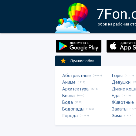
7Fon.
обои на рабочий ст
Лучшие обои
Абстрактные
Горы
(18042)
(20702)
Аниме
Девушки
(1217)
(2
Архитектура
Дикие кош
(2816)
Весна
Еда
(6481)
(13705)
Вода
Животные
(1335)
Водопады
Закаты
(4623)
(1774
Города
Зима
(15295)
(13511)