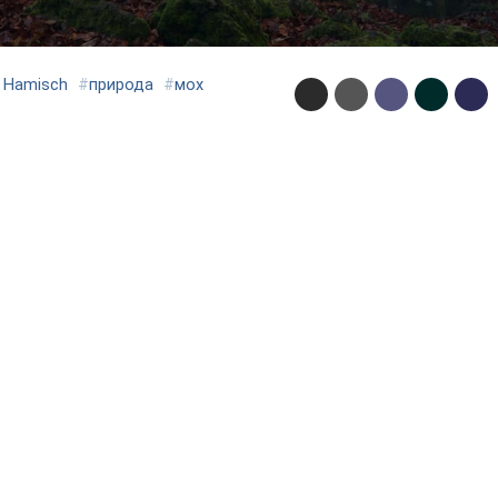
s Hamisch
#
природа
#
мох