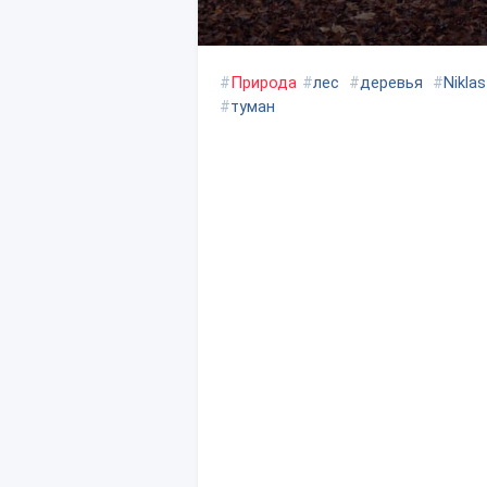
#
Природа
#
лес
#
деревья
#
Nikla
#
туман