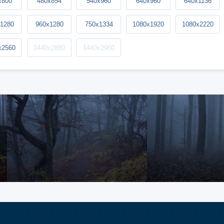
x800
480x854
540x960
640x960
640x1136
1280
960x1280
750x1334
1080x1920
1080x2220
x2560
1440x2880
1440x2960