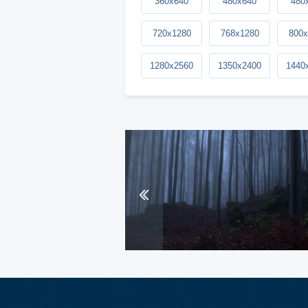
360x640
480x640
480
720x1280
768x1280
800x
1280x2560
1350x2400
1440