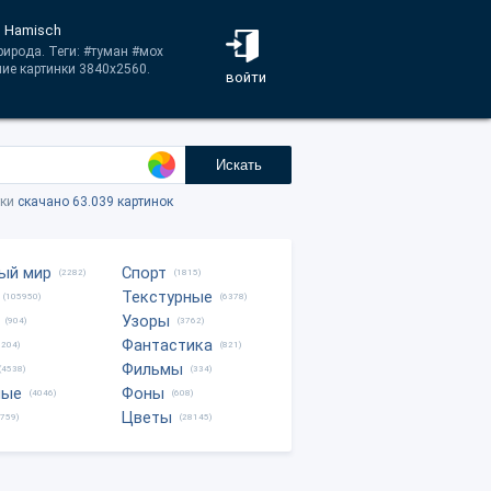
s Hamisch
рирода. Теги: #туман #мох
ние картинки 3840x2560.
войти
Искать
тки
скачано 63.039 картинок
ый мир
Спорт
(2282)
(1815)
Текстурные
(105950)
(6378)
Узоры
(904)
(3762)
Фантастика
0204)
(821)
Фильмы
(4538)
(334)
ные
Фоны
(4046)
(608)
Цветы
8759)
(28145)