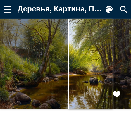
Деревья, Картина, Петер Мёрк Мёнстед Фон для телефона