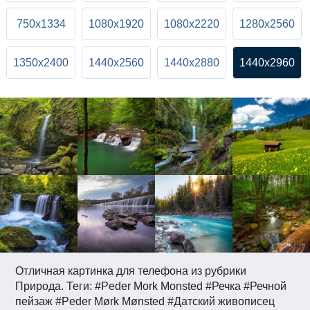
750x1334
1080x1920
1080x2220
1280x2560
1350x2400
1440x2560
1440x2880
1440x2960
Отличная картинка для телефона из рубрики
Природа. Теги: #Peder Mork Monsted #Речка #Речной
пейзаж #Peder Mørk Mønsted #Датский живописец