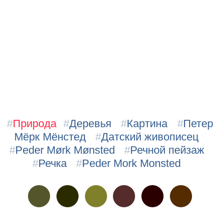
#
Природа
#
Деревья
#
Картина
#
Петер
Мёрк Мёнстед
#
Датский живописец
#
Peder Mørk Mønsted
#
Речной пейзаж
#
Речка
#
Peder Mork Monsted