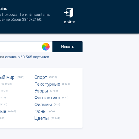
ains
а Природа. Теги: #mountains
ешение обоев 3840x2160.
войти
Искать
тки
скачано 63.565 картинок
ый мир
Спорт
(2281)
(1815)
Текстурные
(105933)
(6376)
Узоры
(904)
(3762)
Фантастика
0202)
(821)
Фильмы
(4535)
(334)
ные
Фоны
(4042)
(606)
Цветы
8759)
(28141)