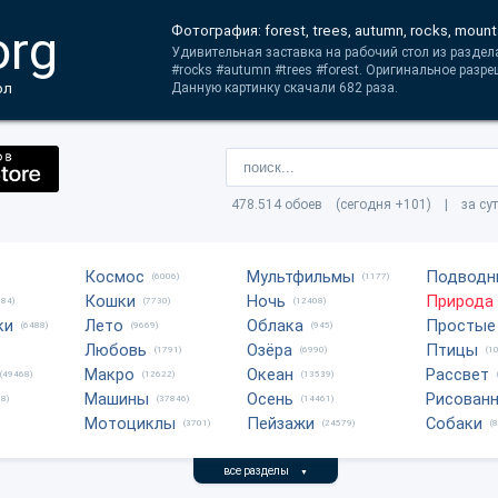
org
Фотография: forest, trees, autumn, rocks, mount
Удивительная заставка на рабочий стол из раздел
#rocks #autumn #trees #forest. Оригинальное разр
ол
Данную картинку скачали 682 раза.
478.514 обоев (сегодня +101) | за су
Космос
Мультфильмы
Подводн
(6006)
(1177)
Кошки
Ночь
Природа
684)
(7730)
(12408)
ки
Лето
Облака
Простые
(6488)
(9669)
(945)
Любовь
Озёра
Птицы
(1791)
(6990)
(1
Макро
Океан
Рассвет
(49468)
(12622)
(13539)
Машины
Осень
Рисован
8)
(37846)
(14461)
Мотоциклы
Пейзажи
Собаки
(3701)
(24579)
(
все разделы
▼