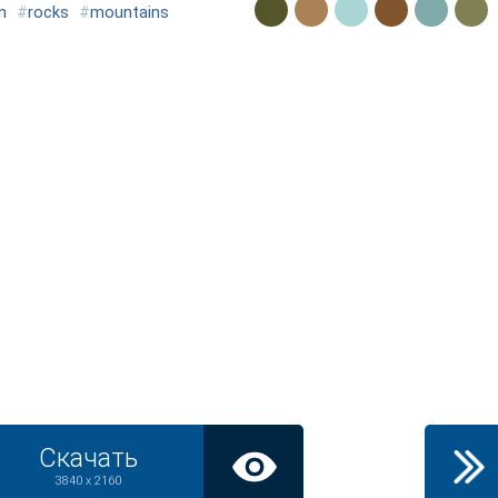
n
#
rocks
#
mountains
Скачать
3840 x 2160