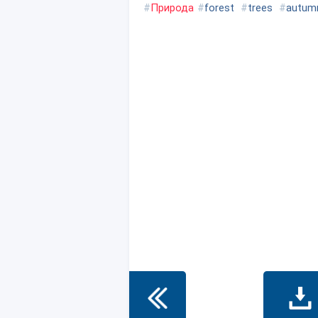
#
Природа
#
forest
#
trees
#
autum