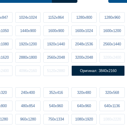
x847
1024x1024
1152x864
1280x800
1280x960
x1050
1440x900
1600x900
1600x1024
1600x1200
x1080
1920x1200
1920x1440
2048x1536
2560x1440
x1620
2880x1800
2560x2048
3200x2048
3200x2400
x2400
4096x2160
5120x2880
Оригинал: 3840x2160
x320
240x400
352x416
320x480
320x568
x800
480x854
540x960
640x960
640x1136
1280
960x1280
750x1334
1080x1920
1080x2220