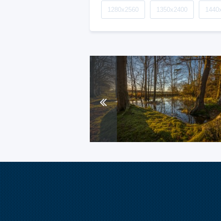
1280x2560
1350x2400
1440