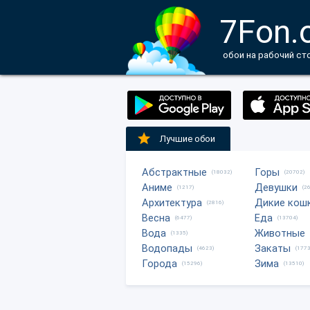
7Fon.
обои на рабочий ст
Лучшие обои
Абстрактные
Горы
(18032)
(20702)
Аниме
Девушки
(1217)
(2
Архитектура
Дикие кош
(2816)
Весна
Еда
(6477)
(13704)
Вода
Животные
(1335)
Водопады
Закаты
(4623)
(1773
Города
Зима
(15296)
(13510)