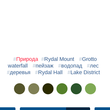
#
Природа
#
Rydal Mount
#
Grotto
waterfall
#
пейзаж
#
водопад
#
лес
#
деревья
#
Rydal Hall
#
Lake District