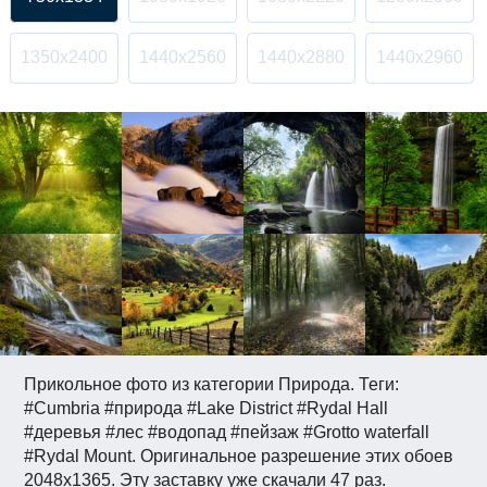
1350x2400
1440x2560
1440x2880
1440x2960
Прикольное фото из категории Природа. Теги:
#Cumbria #природа #Lake District #Rydal Hall
#деревья #лес #водопад #пейзаж #Grotto waterfall
#Rydal Mount. Оригинальное разрешение этих обоев
2048x1365. Эту заставку уже скачали 47 раз.