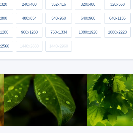
x320
240x400
352x416
320x480
320x568
x800
480x854
540x960
640x960
640x1136
1280
960x1280
750x1334
1080x1920
1080x2220
x2560
1440x2880
1440x2960