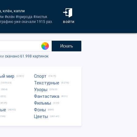
, клён, капли
ли #клён #природа #листья.
войти
графию уже скачали 1915 раз.
Искать
тки
скачано 61.998 картинок
ый мир
Спорт
(2281)
(1815)
Текстурные
(105933)
(6376)
Узоры
(904)
(3762)
Фантастика
0202)
(821)
Фильмы
(4535)
(334)
ные
Фоны
(4042)
(606)
Цветы
8759)
(28141)