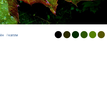
ён
#
капли