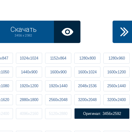
Скачать
3456 x 2592
x847
1024x1024
1152x864
1280x800
1280x960
x1050
1440x900
1600x900
1600x1024
1600x1200
x1080
1920x1200
1920x1440
2048x1536
2560x1440
x1620
2880x1800
2560x2048
3200x2048
3200x2400
x2400
4096x2160
5120x2880
Оригинал: 3456x2592