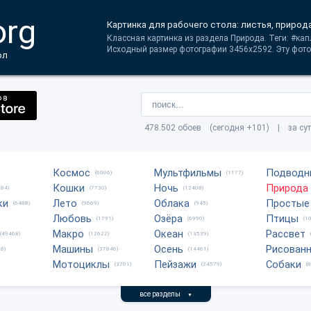
org
Картинка для рабочего стола: листья, природа
Классная картинка из раздела Природа. Теги: #кап
Исходный размер фотографии 3456x2592. Эту фото
ол
478.502 обоев (сегодня +101) | за су
Космос
Мультфильмы
Подводн
(6006)
(1177)
Кошки
Ночь
Природа
684)
(7730)
(12408)
ки
Лето
Облака
Простые
(6488)
(9669)
(945)
Любовь
Озёра
Птицы
(1791)
(6990)
(1
Макро
Океан
Рассвет
(49468)
(12622)
(13539)
Машины
Осень
Рисован
8)
(37846)
(14461)
Мотоциклы
Пейзажи
Собаки
(3701)
(24579)
(
все разделы
▼