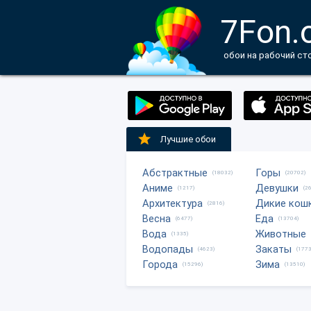
7Fon.
обои на рабочий ст
Лучшие обои
Абстрактные
Горы
(18032)
(20702)
Аниме
Девушки
(1217)
(2
Архитектура
Дикие кош
(2816)
Весна
Еда
(6477)
(13704)
Вода
Животные
(1335)
Водопады
Закаты
(4623)
(1773
Города
Зима
(15296)
(13510)