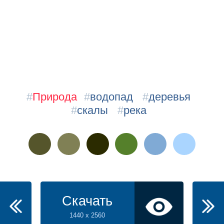
#
Природа
#
водопад
#
деревья
#
скалы
#
река
Скачать
1440 x 2560