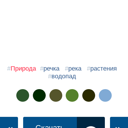
#
Природа
#
речка
#
река
#
растения
#
водопад
Скачать