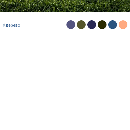
#
дерево