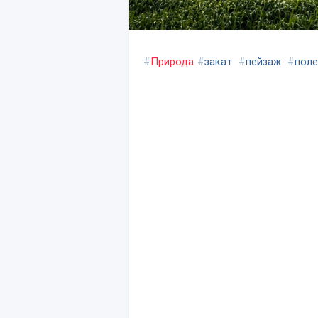
#
Природа
#
закат
#
пейзаж
#
поле