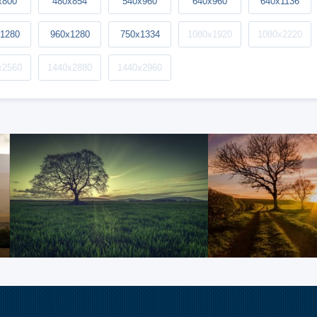
x800
480x854
540x960
640x960
640x1136
1280
960x1280
750x1334
1080x1920
1080x2220
x2560
1440x2880
1440x2960