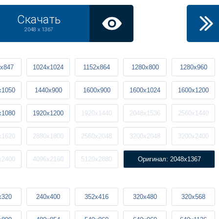
Скачать
2048 x 1367
x847
1024x1024
1152x864
1280x800
1280x960
x1050
1440x900
1600x900
1600x1024
1600x1200
x1080
1920x1200
1920x1440
2048x1536
2560x1440
x1620
2880x1800
2560x2048
3200x2048
3200x2400
x2400
4096x2160
5120x2880
Оригинал: 2048x1367
x320
240x400
352x416
320x480
320x568