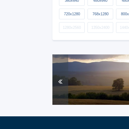
360x640
480x640
480
720x1280
768x1280
800x
1280x2560
1350x2400
1440