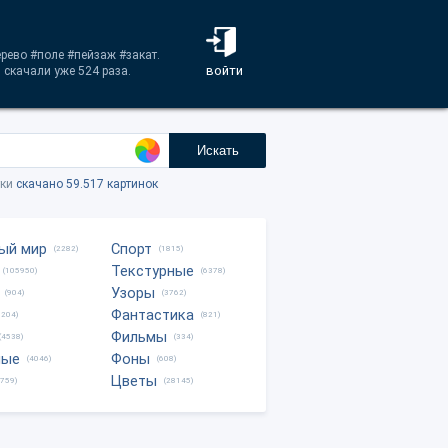
ерево #поле #пейзаж #закат.
войти
скачали уже 524 раза.
Искать
тки
скачано 59.517 картинок
ый мир
Спорт
(2282)
(1815)
Текстурные
(105950)
(6378)
Узоры
(904)
(3762)
Фантастика
0204)
(821)
Фильмы
(4538)
(334)
ные
Фоны
(4046)
(608)
Цветы
8759)
(28145)