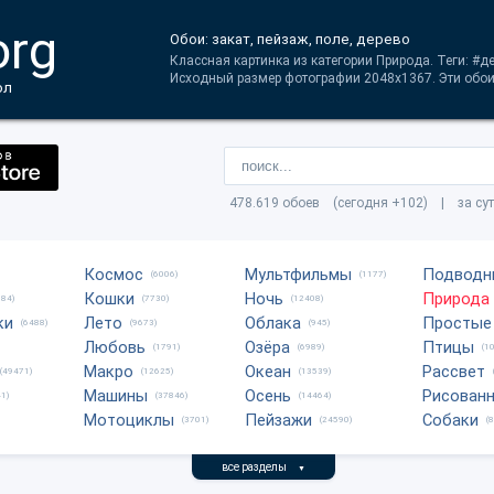
org
Обои: закат, пейзаж, поле, дерево
Классная картинка из категории Природа. Теги: #д
Исходный размер фотографии 2048x1367. Эти обои 
ол
478.619 обоев (сегодня +102) | за су
Космос
Мультфильмы
Подводн
(6006)
(1177)
Кошки
Ночь
Природа
684)
(7730)
(12408)
ки
Лето
Облака
Простые
(6488)
(9673)
(945)
Любовь
Озёра
Птицы
(1791)
(6989)
(1
Макро
Океан
Рассвет
(49471)
(12625)
(13539)
Машины
Осень
Рисован
1)
(37846)
(14464)
Мотоциклы
Пейзажи
Собаки
(3701)
(24590)
(
все разделы
▼