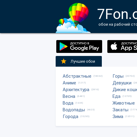
7Fon.
обои на рабочий ст
Лучшие обои
Абстрактные
Горы
(18042)
(20702)
Аниме
Девушки
(1217)
(2
Архитектура
Дикие кош
(2816)
Весна
Еда
(6481)
(13705)
Вода
Животные
(1335)
Водопады
Закаты
(4623)
(1774
Города
Зима
(15295)
(13511)