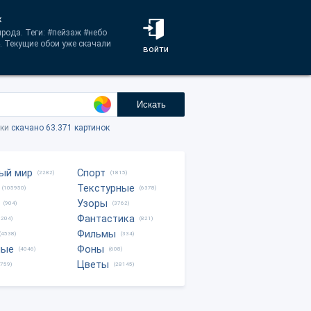
ж
ирода. Теги: #пейзаж #небо
. Текущие обои уже скачали
войти
Искать
тки
скачано 63.371 картинок
ый мир
Спорт
(2282)
(1815)
Текстурные
(105950)
(6378)
Узоры
(904)
(3762)
Фантастика
0204)
(821)
Фильмы
(4538)
(334)
ные
Фоны
(4046)
(608)
Цветы
8759)
(28145)