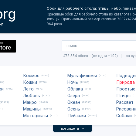
org
Обои для рабочего стола: птицы, небо, пейза
Красивые обои для рабочего стола из каталога Пр
#птицы. Оригинальный размер картинки 7087x4724
ол
964 раза.
478.554 обоев (сегодня +102) | за су
Космос
Мультфильмы
Подводн
(6006)
(1177)
Кошки
Ночь
Природа
684)
(7730)
(12408)
ки
Лето
Облака
Простые
(6488)
(9673)
(945)
Любовь
Озёра
Птицы
(1791)
(6989)
(1
Макро
Океан
Рассвет
(49471)
(12625)
(13539)
Машины
Осень
Рисован
1)
(37846)
(14464)
Мотоциклы
Пейзажи
Собаки
(3701)
(24590)
(
все разделы
▼