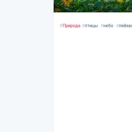
#
Природа
#
птицы
#
небо
#
пейза