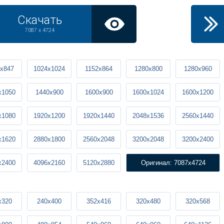
Скачать
7087 x 4724
x847
1024x1024
1152x864
1280x800
1280x960
x1050
1440x900
1600x900
1600x1024
1600x1200
x1080
1920x1200
1920x1440
2048x1536
2560x1440
x1620
2880x1800
2560x2048
3200x2048
3200x2400
x2400
4096x2160
5120x2880
Оригинал: 7087x4724
x320
240x400
352x416
320x480
320x568