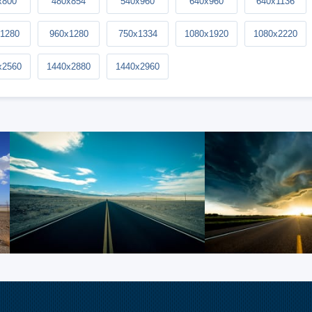
x800
480x854
540x960
640x960
640x1136
1280
960x1280
750x1334
1080x1920
1080x2220
x2560
1440x2880
1440x2960