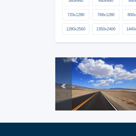
360x640
480x640
480
720x1280
768x1280
800x
1280x2560
1350x2400
1440