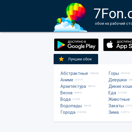
7Fon.
обои на рабочий ст
Лучшие обои
Абстрактные
Горы
(18042)
(20702)
Аниме
Девушки
(1217)
(2
Архитектура
Дикие кош
(2816)
Весна
Еда
(6481)
(13705)
Вода
Животные
(1335)
Водопады
Закаты
(4623)
(1774
Города
Зима
(15295)
(13511)