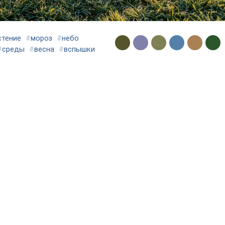
стение
#
мороз
#
небо
#
среды
#
весна
#
вспышки