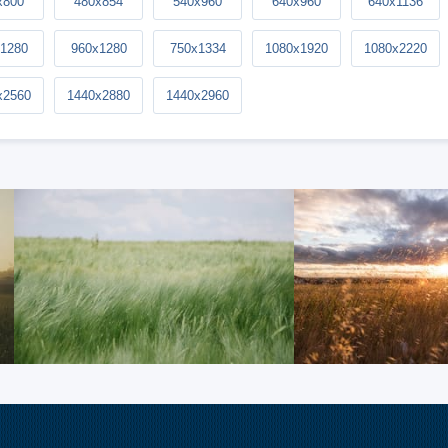
x800
480x854
540x960
640x960
640x1136
1280
960x1280
750x1334
1080x1920
1080x2220
x2560
1440x2880
1440x2960