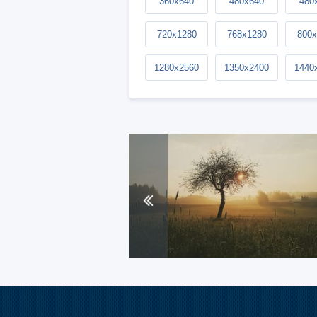
360x640
480x640
480
720x1280
768x1280
800x
1280x2560
1350x2400
1440