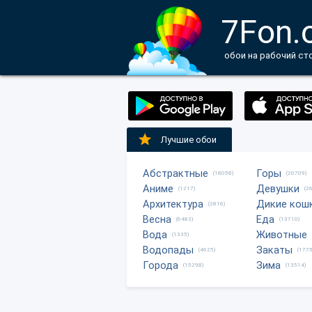
7Fon.
обои на рабочий ст
Лучшие обои
Абстрактные
Горы
(18058)
(20709)
Аниме
Девушки
(1217)
(2
Архитектура
Дикие кош
(2816)
Весна
Еда
(6483)
(13710)
Вода
Животные
(1335)
Водопады
Закаты
(4625)
(1775
Города
Зима
(15298)
(13514)