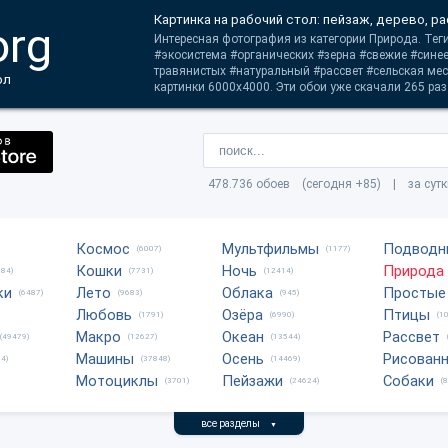
Картинка на рабочий стол: пейзаж, дерево, р
org
Интересная фотография из категории Природа. Тег
#экосистема #органических #зерна #свежие #синее
травянистых #натуральный #рассвет #сельская мес
ол
картинки 6000x4000. Эти обои уже скачали 265 раз
478.736 обоев (сегодня +85) | за сут
Космос
Мультфильмы
Подводн
(6007)
(1177)
Кошки
Ночь
Природа
684)
(7731)
(12414)
ки
Лето
Облака
Простые
(6487)
(9683)
(945)
Любовь
Озёра
Птицы
(1791)
(6990)
(1
Макро
Океан
Рассвет
(49479)
(12627)
(13544)
Машины
Осень
Рисован
4)
(37848)
(14469)
Мотоциклы
Пейзажи
Собаки
(3701)
(24624)
(
все разделы
▼