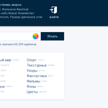
астение, мороз
и: #сельское #желтый
 небо #закат #семейство
войти
тность. Размер оригинала этой
.
Искать
ки
скачано 60.209 картинок
ый мир
Спорт
(2282)
(1815)
Текстурные
(105994)
(6380)
Узоры
(904)
(3762)
Фантастика
0209)
(821)
Фильмы
(4540)
(334)
ные
Фоны
(4053)
(609)
Цветы
8759)
(28153)