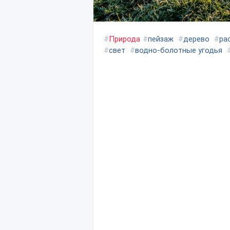
#
Природа
#
пейзаж
#
дерево
#
ра
#
свет
#
водно-болотные угодья