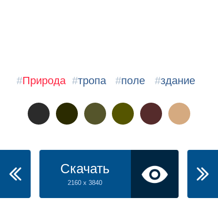
#
Природа
#
тропа
#
поле
#
здание
Скачать
2160 x 3840