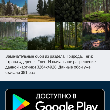
Замечательные обои из раздела Природа. Теги:
#трава #деревья #лес. Изначальное разрешение
данной картинки 3264x4928. Данные обои уже
скачали 381 раз.