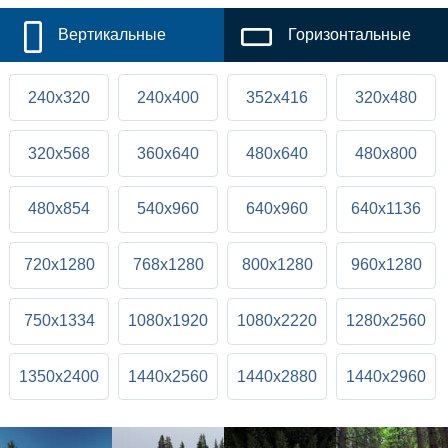
Вертикальные
Горизонтальные
240x320
240x400
352x416
320x480
320x568
360x640
480x640
480x800
480x854
540x960
640x960
640x1136
720x1280
768x1280
800x1280
960x1280
750x1334
1080x1920
1080x2220
1280x2560
1350x2400
1440x2560
1440x2880
1440x2960