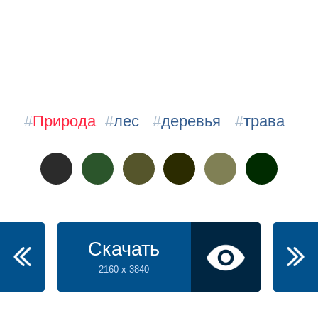
#
Природа
#
лес
#
деревья
#
трава
Скачать
2160 x 3840