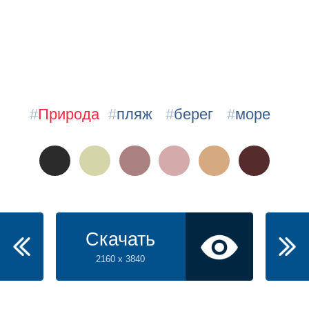
#
Природа
#
пляж
#
берег
#
море
Скачать
2160 x 3840