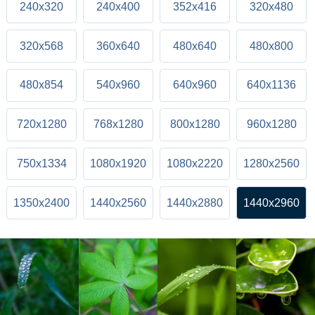
240x320
240x400
352x416
320x480
320x568
360x640
480x640
480x800
480x854
540x960
640x960
640x1136
720x1280
768x1280
800x1280
960x1280
750x1334
1080x1920
1080x2220
1280x2560
1350x2400
1440x2560
1440x2880
1440x2960