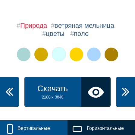
#
Природа
#
ветряная мельница
#
цветы
#
поле
Скачать
2160 x 3840
Вертикальные
Горизонтальные