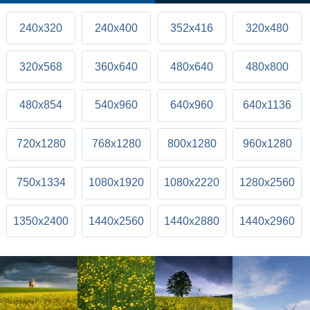
240x320
240x400
352x416
320x480
320x568
360x640
480x640
480x800
480x854
540x960
640x960
640x1136
720x1280
768x1280
800x1280
960x1280
750x1334
1080x1920
1080x2220
1280x2560
1350x2400
1440x2560
1440x2880
1440x2960