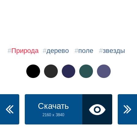
#
Природа
#
дерево
#
поле
#
звезды
Скачать
2160 x 3840