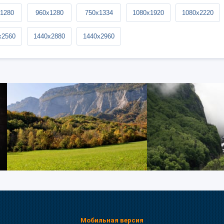
1280
960x1280
750x1334
1080x1920
1080x2220
x2560
1440x2880
1440x2960
Мобильная версия