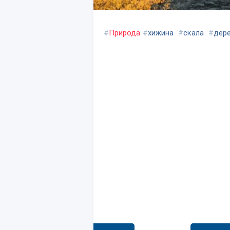
#
Природа
#
хижина
#
скала
#
дер