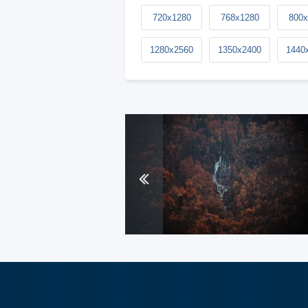
720x1280
768x1280
800x
1280x2560
1350x2400
1440