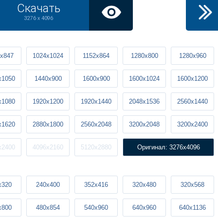
Скачать
3276 x 4096
x847
1024x1024
1152x864
1280x800
1280x960
x1050
1440x900
1600x900
1600x1024
1600x1200
x1080
1920x1200
1920x1440
2048x1536
2560x1440
x1620
2880x1800
2560x2048
3200x2048
3200x2400
x2400
4096x2160
5120x2880
Оригинал: 3276x4096
x320
240x400
352x416
320x480
320x568
x800
480x854
540x960
640x960
640x1136