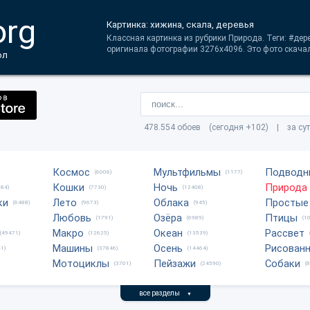
org
Картинка: хижина, скала, деревья
Классная картинка из рубрики Природа. Теги: #дер
оригинала фотографии 3276x4096. Это фото скачал
ол
478.554 обоев (сегодня +102) | за су
Космос
Мультфильмы
Подводн
(6006)
(1177)
Кошки
Ночь
Природа
684)
(7730)
(12408)
ки
Лето
Облака
Простые
(6488)
(9673)
(945)
Любовь
Озёра
Птицы
(1791)
(6989)
(1
Макро
Океан
Рассвет
(49471)
(12625)
(13539)
Машины
Осень
Рисован
1)
(37846)
(14464)
Мотоциклы
Пейзажи
Собаки
(3701)
(24590)
(
все разделы
▼