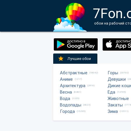
7Fon.
обои на рабочий ст
Лучшие обои
Абстрактные
Горы
(18042)
(20702)
Аниме
Девушки
(1217)
(2
Архитектура
Дикие кош
(2816)
Весна
Еда
(6481)
(13705)
Вода
Животные
(1335)
Водопады
Закаты
(4623)
(1774
Города
Зима
(15295)
(13511)