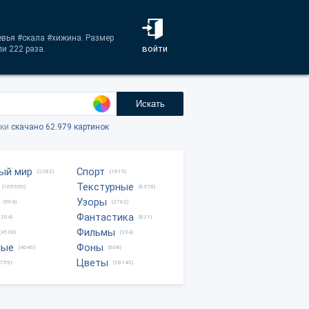
евья #скала #хижина. Размер
войти
и 222 раза.
Искать
тки
скачано 62.979 картинок
ый мир
Спорт
(2282)
(1815)
Текстурные
(105950)
(6378)
Узоры
(904)
(3762)
Фантастика
0204)
(821)
Фильмы
(4538)
(334)
ные
Фоны
(4046)
(608)
Цветы
8759)
(28145)