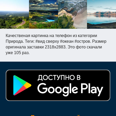
Качественая картинка на телефон из категории
Природа. Теги: #вид сверху #океан #остров. Размер
оригинала заставки 2318x2883. Это фото скачали
уже 105 раз.