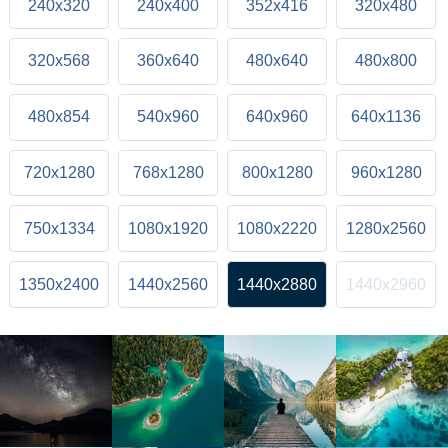
240x320
240x400
352x416
320x480
320x568
360x640
480x640
480x800
480x854
540x960
640x960
640x1136
720x1280
768x1280
800x1280
960x1280
750x1334
1080x1920
1080x2220
1280x2560
1350x2400
1440x2560
1440x2880
1440x2960