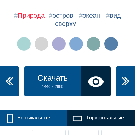
#
Природа
#
остров
#
океан
#
вид
сверху
Скачать
1440 x 2880
Вертикальные
Горизонтальные