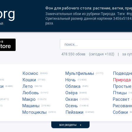
org
Фон для рабочего стола: растение, ветки, пр
Замечательные обои из рубрики Природа. Теги: #пр
Оригинальный размер данной картинки 3456x5184.
ол
раза.
478.550 обоев (сегодня +102) | за су
Космос
Мультфильмы
Подводн
(6006)
(1177)
Кошки
Ночь
Природа
684)
(7730)
(12408)
ки
Лето
Облака
Простые
(6488)
(9673)
(945)
Любовь
Озёра
Птицы
(1791)
(6989)
(1
Макро
Океан
Рассвет
(49471)
(12625)
(13539)
Машины
Осень
Рисован
1)
(37846)
(14464)
Мотоциклы
Пейзажи
Собаки
(3701)
(24590)
(
все разделы
▼