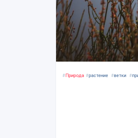
#
Природа
#
растение
#
ветки
#
пр