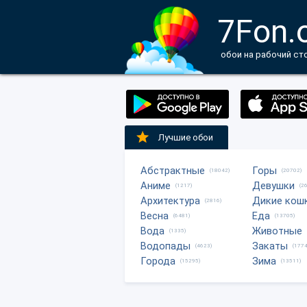
7Fon.
обои на рабочий ст
Лучшие обои
Абстрактные
Горы
(18042)
(20702)
Аниме
Девушки
(1217)
(2
Архитектура
Дикие кош
(2816)
Весна
Еда
(6481)
(13705)
Вода
Животные
(1335)
Водопады
Закаты
(4623)
(1774
Города
Зима
(15295)
(13511)