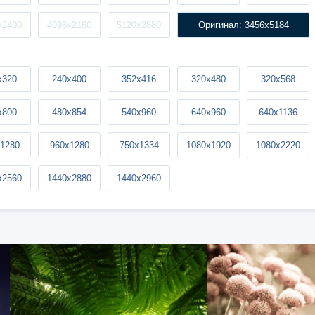
x2400
4096x2160
5120x2880
Оригинал: 3456x5184
x320
240x400
352x416
320x480
320x568
x800
480x854
540x960
640x960
640x1136
1280
960x1280
750x1334
1080x1920
1080x2220
x2560
1440x2880
1440x2960