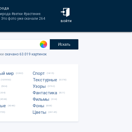
ирода
ирода #ветки #растение.
 Это фото уже скачали 264
войти
Искать
тки
скачано 63.019 картинок
ый мир
Спорт
(2282)
(1815)
Текстурные
(105950)
(6378)
Узоры
(904)
(3762)
Фантастика
0204)
(821)
Фильмы
(4538)
(334)
ные
Фоны
(4046)
(608)
Цветы
8759)
(28145)