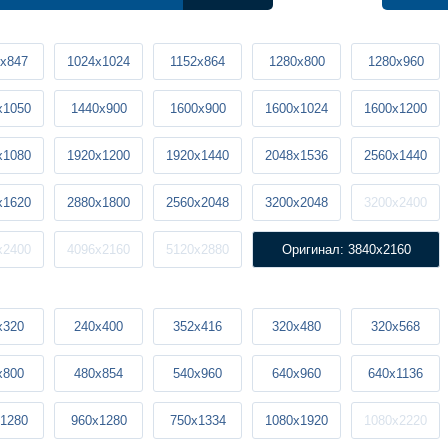
x847
1024x1024
1152x864
1280x800
1280x960
x1050
1440x900
1600x900
1600x1024
1600x1200
x1080
1920x1200
1920x1440
2048x1536
2560x1440
x1620
2880x1800
2560x2048
3200x2048
3200x2400
x2400
4096x2160
5120x2880
Оригинал: 3840x2160
x320
240x400
352x416
320x480
320x568
x800
480x854
540x960
640x960
640x1136
1280
960x1280
750x1334
1080x1920
1080x2220