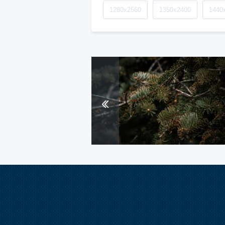
1280x2560
1350x2400
1440