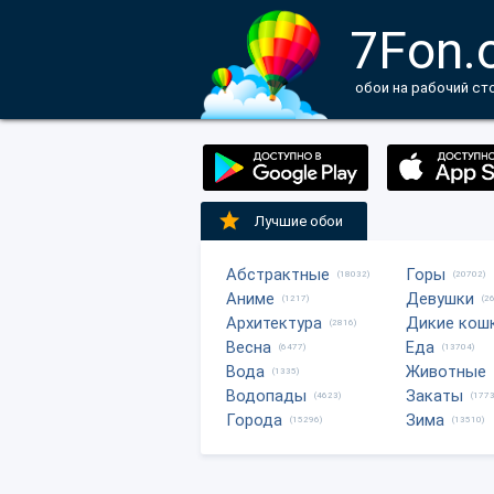
7Fon.
обои на рабочий ст
Лучшие обои
Абстрактные
Горы
(18032)
(20702)
Аниме
Девушки
(1217)
(2
Архитектура
Дикие кош
(2816)
Весна
Еда
(6477)
(13704)
Вода
Животные
(1335)
Водопады
Закаты
(4623)
(1773
Города
Зима
(15296)
(13510)