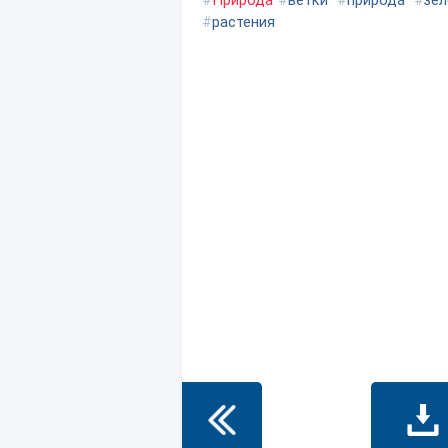
#
Природа
#
ветки
#
природа
#
зел
#
растения