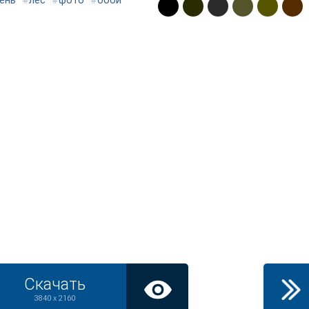
ень
#
лес
#
фото
#
обои
Скачать
3840 x 2160