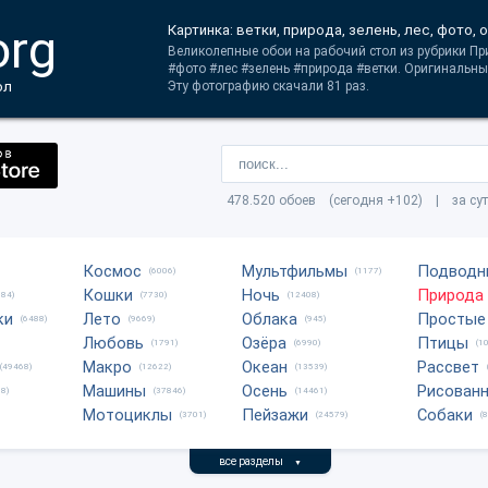
org
Картинка: ветки, природа, зелень, лес, фото, 
Великолепные обои на рабочий стол из рубрики Пр
#фото #лес #зелень #природа #ветки. Оригинальны
ол
Эту фотографию скачали 81 раз.
478.520 обоев (сегодня +102) | за су
Космос
Мультфильмы
Подводн
(6006)
(1177)
Кошки
Ночь
Природа
684)
(7730)
(12408)
ки
Лето
Облака
Простые
(6488)
(9669)
(945)
Любовь
Озёра
Птицы
(1791)
(6990)
(1
Макро
Океан
Рассвет
(49468)
(12622)
(13539)
Машины
Осень
Рисован
8)
(37846)
(14461)
Мотоциклы
Пейзажи
Собаки
(3701)
(24579)
(
все разделы
▼