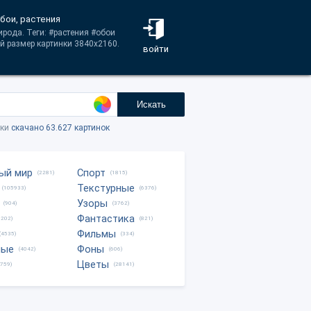
обои, растения
ирода. Теги: #растения #обои
й размер картинки 3840x2160.
войти
Искать
тки
скачано 63.627 картинок
ый мир
Спорт
(2281)
(1815)
Текстурные
(105933)
(6376)
Узоры
(904)
(3762)
Фантастика
0202)
(821)
Фильмы
(4535)
(334)
ные
Фоны
(4042)
(606)
Цветы
8759)
(28141)