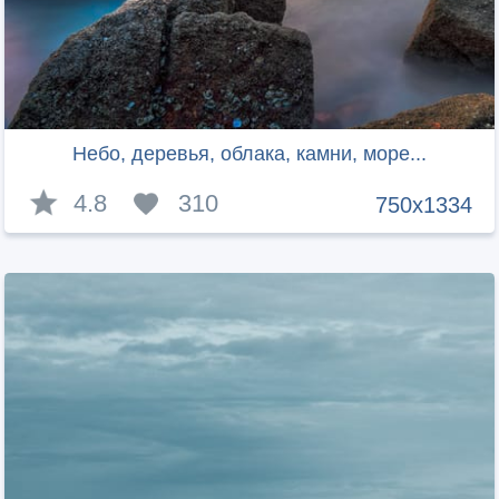
Небо, деревья, облака, камни, море...
4.8
310
750x1334