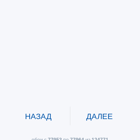
НАЗАД
ДАЛЕЕ
обои с
77953
по
77964
из
124771