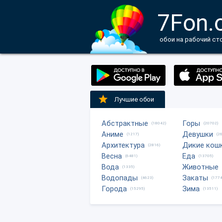
7Fon.
обои на рабочий ст
Лучшие обои
Абстрактные
Горы
(18042)
(20702)
Аниме
Девушки
(1217)
(2
Архитектура
Дикие кош
(2816)
Весна
Еда
(6481)
(13705)
Вода
Животные
(1335)
Водопады
Закаты
(4623)
(1774
Города
Зима
(15295)
(13511)