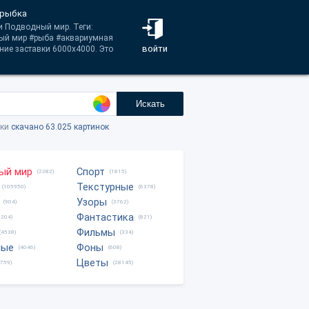
 рыбка
ии Подводный мир. Теги:
ый мир #рыба #аквариумная
войти
ние заставки 6000x4000. Это
Искать
тки
скачано 63.025 картинок
ый мир
Спорт
(2282)
(1815)
Текстурные
(105950)
(6378)
Узоры
(904)
(3762)
Фантастика
0204)
(821)
Фильмы
(4538)
(334)
ные
Фоны
(4046)
(608)
Цветы
8759)
(28145)