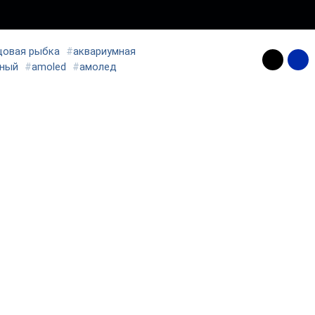
цовая рыбка
#
аквариумная
ный
#
amoled
#
амолед