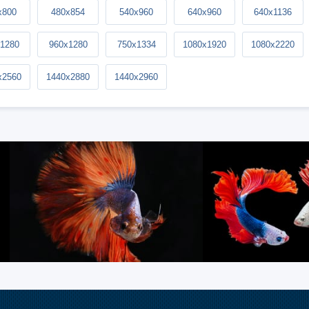
x800
480x854
540x960
640x960
640x1136
1280
960x1280
750x1334
1080x1920
1080x2220
x2560
1440x2880
1440x2960