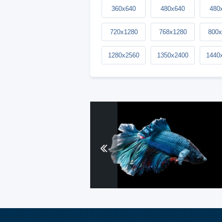
360x640
480x640
480
720x1280
768x1280
800x
1280x2560
1350x2400
1440