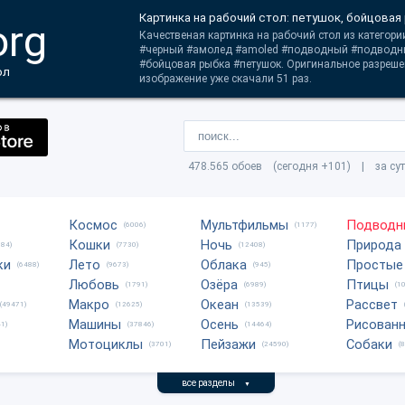
Картинка на рабочий стол: петушок, бойцовая
org
Качественая картинка на рабочий стол из категор
#черный #амолед #amoled #подводный #подводн
#бойцовая рыбка #петушок. Оригинальное разреше
ол
изображение уже скачали 51 раз.
478.565 обоев (сегодня +101) | за су
Космос
Мультфильмы
Подводн
(6006)
(1177)
Кошки
Ночь
Природа
684)
(7730)
(12408)
ки
Лето
Облака
Простые
(6488)
(9673)
(945)
Любовь
Озёра
Птицы
(1791)
(6989)
(1
Макро
Океан
Рассвет
(49471)
(12625)
(13539)
Машины
Осень
Рисован
1)
(37846)
(14464)
Мотоциклы
Пейзажи
Собаки
(3701)
(24590)
(
все разделы
▼