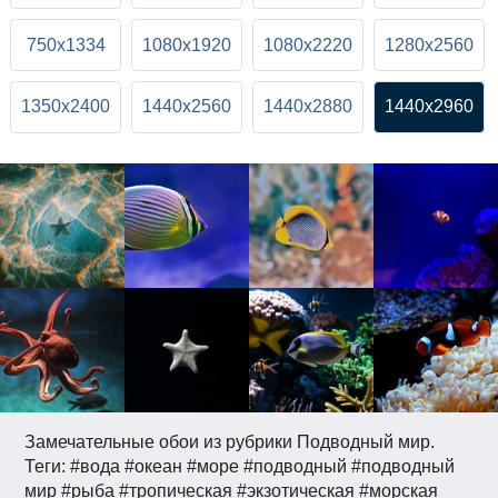
750x1334
1080x1920
1080x2220
1280x2560
1350x2400
1440x2560
1440x2880
1440x2960
Замечательные обои из рубрики Подводный мир.
Теги: #вода #океан #море #подводный #подводный
мир #рыба #тропическая #экзотическая #морская