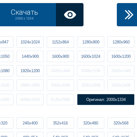
Скачать
2000 x 1334
x847
1024x1024
1152x864
1280x800
1280x960
x1050
1440x900
1600x900
1600x1024
1600x1200
x1080
1920x1200
1920x1440
2048x1536
2560x1440
x1620
2880x1800
2560x2048
3200x2048
3200x2400
x2400
4096x2160
5120x2880
Оригинал: 2000x1334
x320
240x400
352x416
320x480
320x568