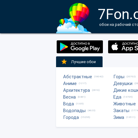
7Fon.
обои на рабочий ст
Лучшие обои
Абстрактные
Горы
(18042)
(20702)
Аниме
Девушки
(1217)
(2
Архитектура
Дикие кош
(2816)
Весна
Еда
(6481)
(13705)
Вода
Животные
(1335)
Водопады
Закаты
(4623)
(1774
Города
Зима
(15295)
(13511)