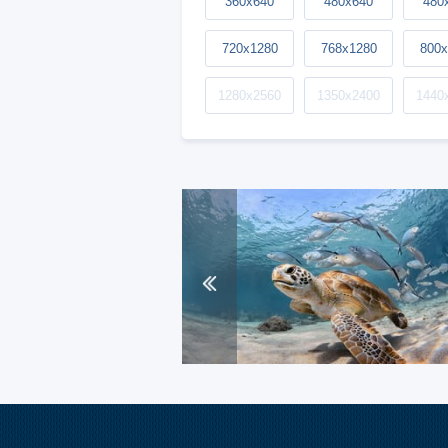
360x640
480x640
480
720x1280
768x1280
800x
1280x2560
1350x2400
1440