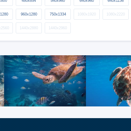
x800
480x854
540x960
640x960
640x1136
1280
960x1280
750x1334
1080x1920
1080x2220
x2560
1440x2880
1440x2960