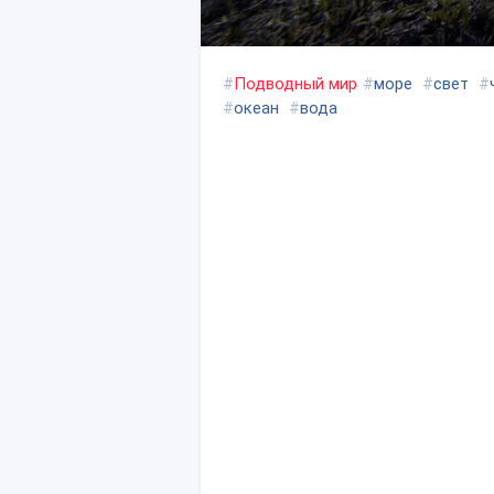
#
Подводный мир
#
море
#
свет
#
#
океан
#
вода