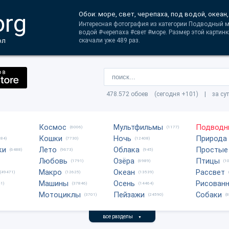
org
Обои: море, свет, черепаха, под водой, океан
Интересная фотография из категории Подводный м
водой #черепаха #свет #море. Размер этой картинк
ол
скачали уже 489 раз.
478.572 обоев (сегодня +101) | за су
Космос
Мультфильмы
Подводн
(6006)
(1177)
Кошки
Ночь
Природа
684)
(7730)
(12408)
ки
Лето
Облака
Простые
(6488)
(9673)
(945)
Любовь
Озёра
Птицы
(1791)
(6989)
(1
Макро
Океан
Рассвет
(49471)
(12625)
(13539)
Машины
Осень
Рисован
1)
(37846)
(14464)
Мотоциклы
Пейзажи
Собаки
(3701)
(24590)
(
все разделы
▼