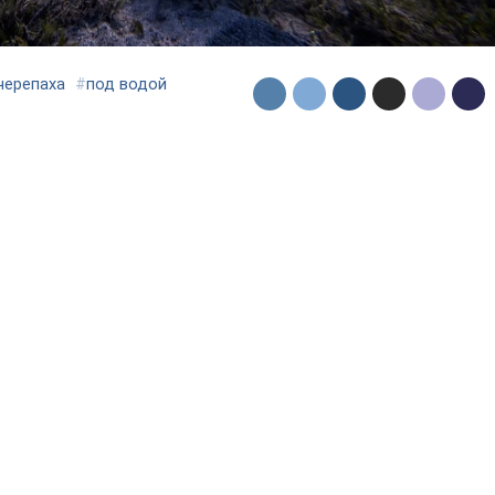
черепаха
#
под водой