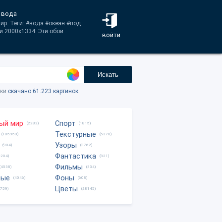
, вода
ир. Теги: #вода #океан #под
и 2000x1334. Эти обои
войти
Искать
тки
скачано 61.223 картинок
ый мир
Спорт
(2282)
(1815)
Текстурные
(105950)
(6378)
Узоры
(904)
(3762)
Фантастика
0204)
(821)
Фильмы
(4538)
(334)
ные
Фоны
(4046)
(608)
Цветы
8759)
(28145)