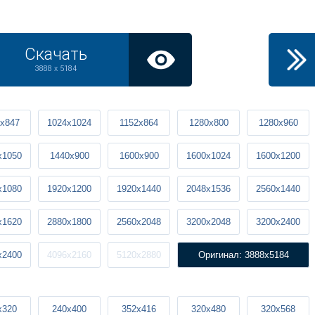
Скачать
3888 x 5184
x847
1024x1024
1152x864
1280x800
1280x960
x1050
1440x900
1600x900
1600x1024
1600x1200
x1080
1920x1200
1920x1440
2048x1536
2560x1440
x1620
2880x1800
2560x2048
3200x2048
3200x2400
x2400
4096x2160
5120x2880
Оригинал: 3888x5184
x320
240x400
352x416
320x480
320x568