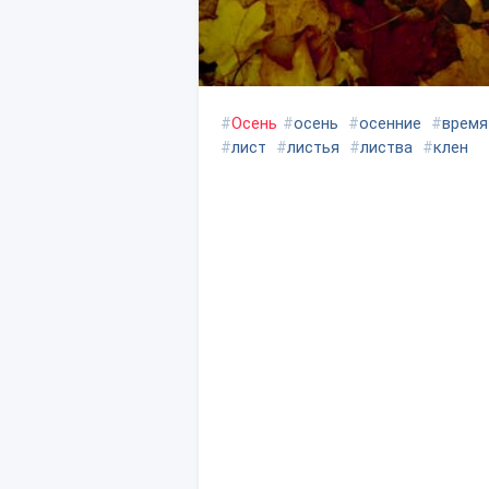
#
Осень
#
осень
#
осенние
#
время
#
лист
#
листья
#
листва
#
клен