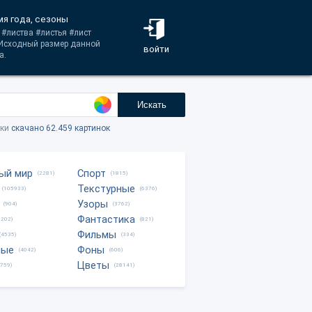
мя года, сезоны
 #листва #листья #лист
 Исходный размер данной
войти
а.
Искать
тки
скачано 62.459 картинок
ый мир
Спорт
(2281)
(1815)
Текстурные
(105933)
(6376)
Узоры
(904)
(3762)
Фантастика
0202)
(821)
Фильмы
(4535)
(334)
ные
Фоны
(4042)
(606)
Цветы
8759)
(28141)