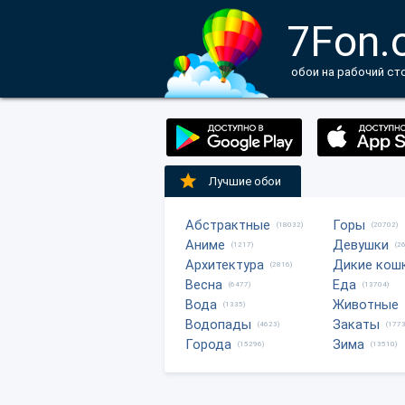
7Fon.
обои на рабочий ст
Лучшие обои
Абстрактные
Горы
(18032)
(20702)
Аниме
Девушки
(1217)
(2
Архитектура
Дикие кош
(2816)
Весна
Еда
(6477)
(13704)
Вода
Животные
(1335)
Водопады
Закаты
(4623)
(1773
Города
Зима
(15296)
(13510)