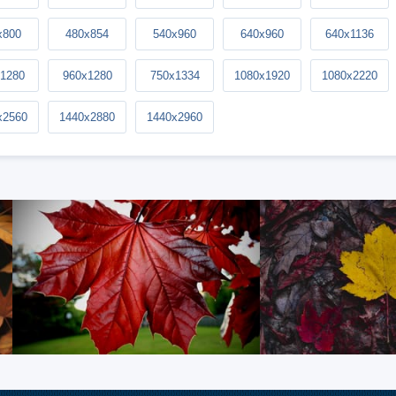
x800
480x854
540x960
640x960
640x1136
1280
960x1280
750x1334
1080x1920
1080x2220
x2560
1440x2880
1440x2960