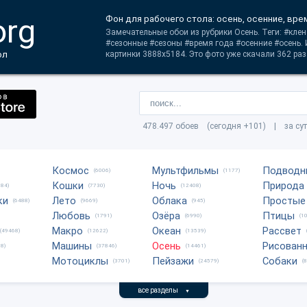
org
Фон для рабочего стола: осень, осенние, вре
Замечательные обои из рубрики Осень. Теги: #клен
#сезонные #сезоны #время года #осенние #осень.
ол
картинки 3888x5184. Это фото уже скачали 362 раз
478.497 обоев (сегодня +101) | за су
Космос
Мультфильмы
Подводн
(6006)
(1177)
Кошки
Ночь
Природа
684)
(7730)
(12408)
ки
Лето
Облака
Простые
(6488)
(9669)
(945)
Любовь
Озёра
Птицы
(1791)
(6990)
(1
Макро
Океан
Рассвет
(49468)
(12622)
(13539)
Машины
Осень
Рисован
8)
(37846)
(14461)
Мотоциклы
Пейзажи
Собаки
(3701)
(24579)
(
все разделы
▼