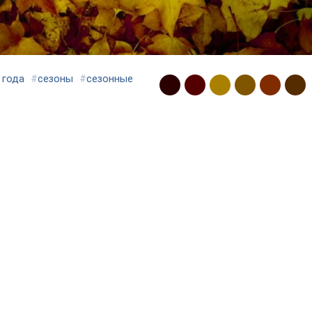
 года
#
сезоны
#
сезонные