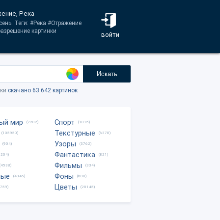
жение, Река
сень. Теги: #Река #Отражение
азрешение картинки
войти
Искать
тки
скачано 63.642 картинок
ый мир
Спорт
(2282)
(1815)
Текстурные
(105950)
(6378)
Узоры
(904)
(3762)
Фантастика
0204)
(821)
Фильмы
(4538)
(334)
ные
Фоны
(4046)
(608)
Цветы
8759)
(28145)