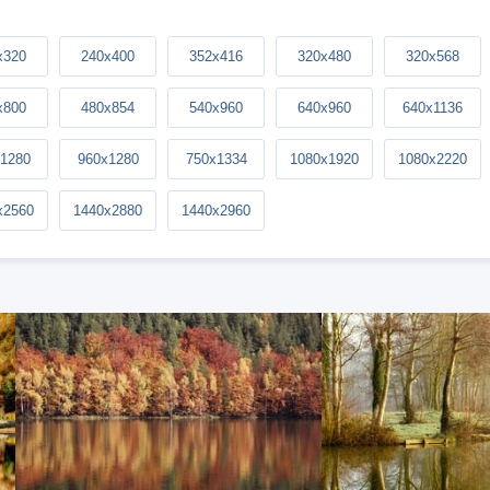
x320
240x400
352x416
320x480
320x568
x800
480x854
540x960
640x960
640x1136
1280
960x1280
750x1334
1080x1920
1080x2220
x2560
1440x2880
1440x2960