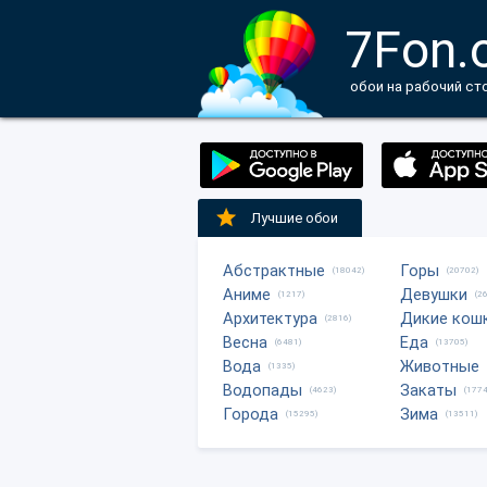
7Fon.
обои на рабочий ст
Лучшие обои
Абстрактные
Горы
(18042)
(20702)
Аниме
Девушки
(1217)
(2
Архитектура
Дикие кош
(2816)
Весна
Еда
(6481)
(13705)
Вода
Животные
(1335)
Водопады
Закаты
(4623)
(1774
Города
Зима
(15295)
(13511)