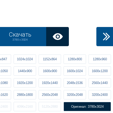
Скачать
3780 x 3024
x847
1024x1024
1152x864
1280x800
1280x960
x1050
1440x900
1600x900
1600x1024
1600x1200
x1080
1920x1200
1920x1440
2048x1536
2560x1440
x1620
2880x1800
2560x2048
3200x2048
3200x2400
x2400
4096x2160
5120x2880
Оригинал: 3780x3024