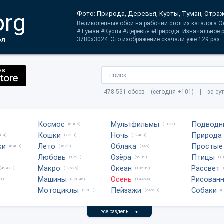
org
Фото: Природа, Деревья, Кусты, Туман, Отра
Великолепные обои на рабочий стол из каталога О
#Туман #Кусты #Деревья #Природа. Изначальное р
ол
3780x3024. Это изображение скачали уже 129 раз.
478.531 обоев (сегодня +101) | за су
Космос
Мультфильмы
Подводн
(6006)
(1177)
Кошки
Ночь
Природа
684)
(7730)
(12408)
ки
Лето
Облака
Простые
(6488)
(9673)
(945)
Любовь
Озёра
Птицы
(1791)
(6989)
(1
Макро
Океан
Рассвет
(49471)
(12625)
(13539)
Машины
Осень
Рисован
1)
(37846)
(14464)
Мотоциклы
Пейзажи
Собаки
(3701)
(24590)
(
все разделы
▼