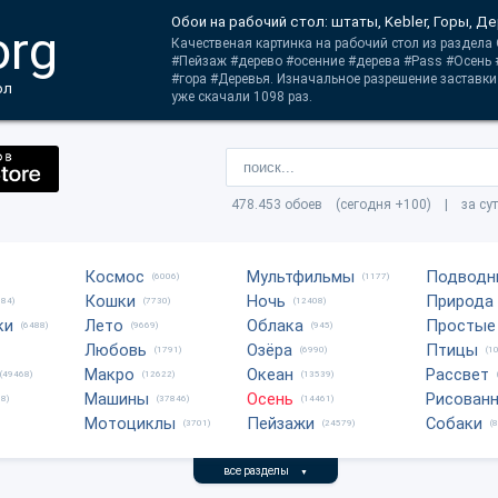
Обои на рабочий стол: штаты, Kebler, Горы, Де
org
Качественая картинка на рабочий стол из раздела 
#Пейзаж #дерево #осенние #дерева #Pass #Осень
#гора #Деревья. Изначальное разрешение заставки
ол
уже скачали 1098 раз.
478.453 обоев (сегодня +100) | за су
Космос
Мультфильмы
Подводн
(6006)
(1177)
Кошки
Ночь
Природа
684)
(7730)
(12408)
ки
Лето
Облака
Простые
(6488)
(9669)
(945)
Любовь
Озёра
Птицы
(1791)
(6990)
(1
Макро
Океан
Рассвет
(49468)
(12622)
(13539)
Машины
Осень
Рисован
8)
(37846)
(14461)
Мотоциклы
Пейзажи
Собаки
(3701)
(24579)
(
все разделы
▼