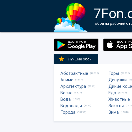
7Fon.
обои на рабочий ст
Лучшие обои
Абстрактные
Горы
(18032)
(20702)
Аниме
Девушки
(1217)
(2
Архитектура
Дикие кош
(2816)
Весна
Еда
(6477)
(13704)
Вода
Животные
(1335)
Водопады
Закаты
(4623)
(1773
Города
Зима
(15296)
(13510)