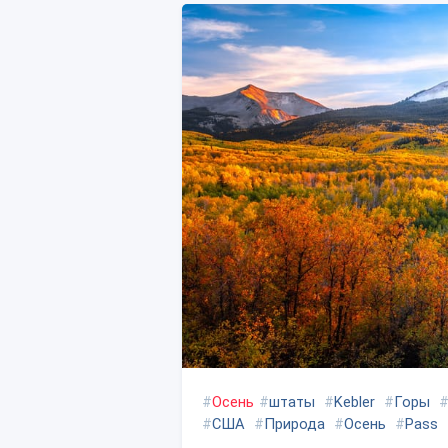
#
Осень
#
штаты
#
Kebler
#
Горы
#
США
#
Природа
#
Осень
#
Pass