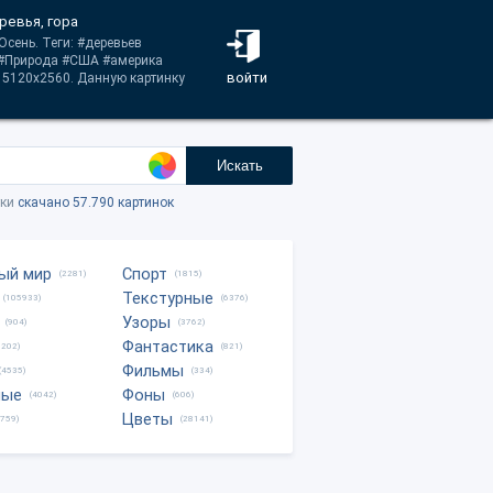
ревья, гора
Осень. Теги: #деревьев
 #Природа #США #америка
войти
 5120x2560. Данную картинку
Искать
тки
скачано 57.790 картинок
ый мир
Спорт
(2281)
(1815)
Текстурные
(105933)
(6376)
Узоры
(904)
(3762)
Фантастика
0202)
(821)
Фильмы
(4535)
(334)
ные
Фоны
(4042)
(606)
Цветы
8759)
(28141)