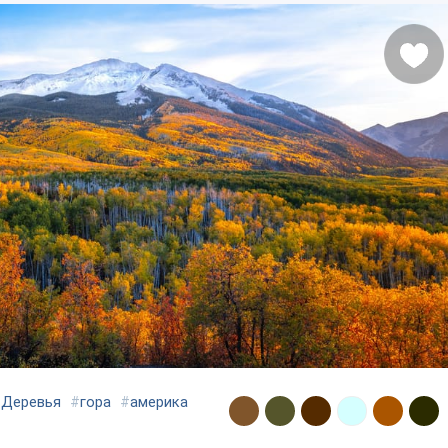
#
Деревья
#
гора
#
америка