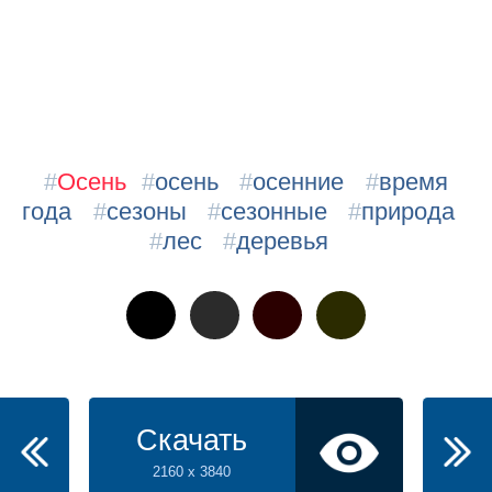
#
Осень
#
осень
#
осенние
#
время
года
#
сезоны
#
сезонные
#
природа
#
лес
#
деревья
Скачать
2160 x 3840