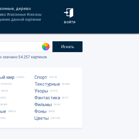
езонные, дерево
рево #сезонные #сезоны
ешение данной картинки
войти
Искать
ки
скачано 54.257 картинок
ый мир
Спорт
(2282)
(1815)
Текстурные
(105976)
(6380)
Узоры
(904)
(3762)
Фантастика
0205)
(821)
Фильмы
(4540)
(334)
ные
Фоны
(4052)
(609)
Цветы
8759)
(28149)