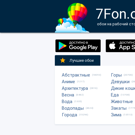
7Fon.
обои на рабочий ст
Лучшие обои
Абстрактные
Горы
(18053)
(20706)
Аниме
Девушки
(1217)
(2
Архитектура
Дикие кош
(2816)
Весна
Еда
(6482)
(13708)
Вода
Животные
(1335)
Водопады
Закаты
(4624)
(1775
Города
Зима
(15296)
(13513)