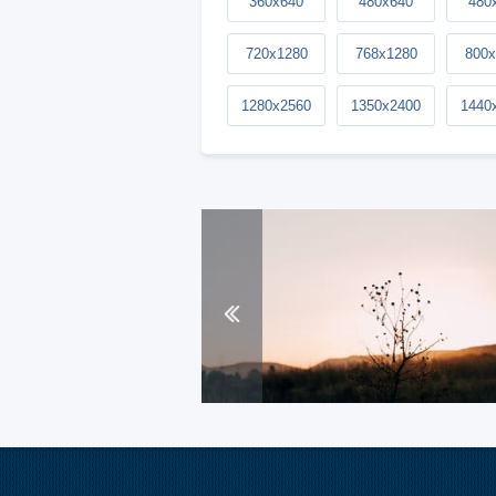
360x640
480x640
480
720x1280
768x1280
800x
1280x2560
1350x2400
1440