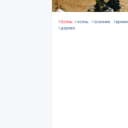
#
Осень
#
осень
#
осенние
#
время
#
дерево