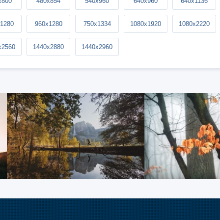
x800
480x854
540x960
640x960
640x1136
1280
960x1280
750x1334
1080x1920
1080x2220
x2560
1440x2880
1440x2960