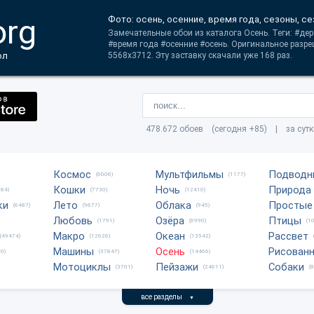
org
Фото: осень, осенние, время года, сезоны, с
Замечательные обои из каталога Осень. Теги: #де
#время года #осенние #осень. Оригинальное разр
ол
5568x3712. Эту заставку скачали уже 168 раз.
478.672 обоев (сегодня +85) | за сут
Космос
Мультфильмы
Подводн
(6006)
(1177)
Кошки
Ночь
Природа
684)
(7730)
(12410)
ки
Лето
Облака
Простые
(6487)
(9677)
(945)
Любовь
Озёра
Птицы
(1791)
(6990)
(1
Макро
Океан
Рассвет
(49474)
(12626)
(13542)
Машины
Осень
Рисован
0)
(37847)
(14466)
Мотоциклы
Пейзажи
Собаки
(3701)
(24611)
(
все разделы
▼