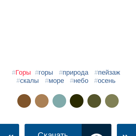
#
Горы
#
горы
#
природа
#
пейзаж
#
скалы
#
море
#
небо
#
осень
Скачать