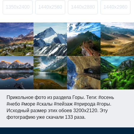
1350x2400
1440x2560
1440x2880
1440x2960
Прикольное фото из раздела Горы. Теги: #осень
#небо #море #скалы #пейзаж #природа #горы.
Исходный размер этих обоев 3200x2120. Эту
фотографию уже скачали 133 раза.