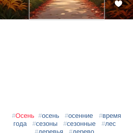
#
Осень
#
осень
#
осенние
#
время
года
#
сезоны
#
сезонные
#
лес
#
деревья
#
дерево