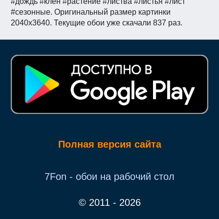
#дождь #клен #растение #листва #листья #лист
#сезонные. Оригинальный размер картинки
2040x3640. Текущие обои уже скачали 837 раз.
Полная версия сайта
7Fon - обои на рабочий стол
© 2011 - 2026