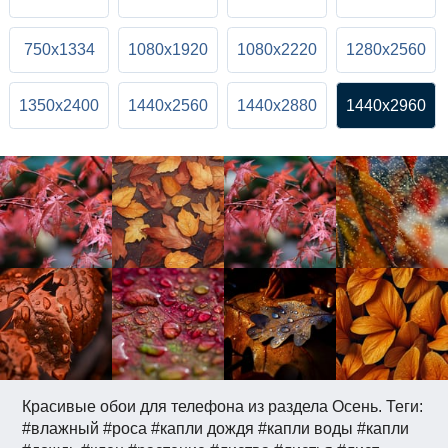
750x1334
1080x1920
1080x2220
1280x2560
1350x2400
1440x2560
1440x2880
1440x2960
Красивые обои для телефона из раздела Осень. Теги:
#влажный #роса #капли дождя #капли воды #капли