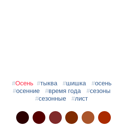
#
Осень
#
тыква
#
шишка
#
осень
#
осенние
#
время года
#
сезоны
#
сезонные
#
лист