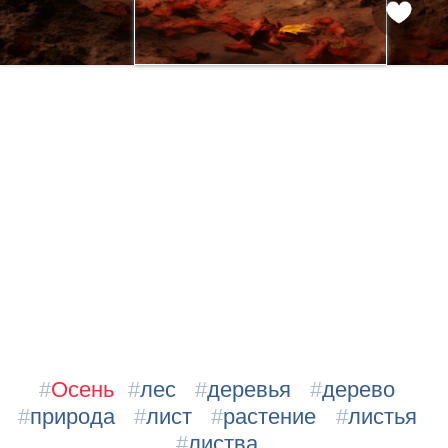
#
Осень
#
лес
#
деревья
#
дерево
#
природа
#
лист
#
растение
#
листья
#
листва