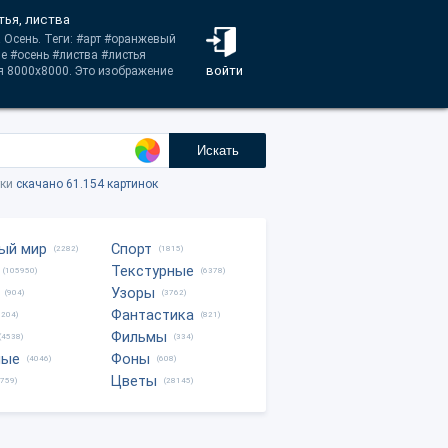
тья, листва
 Осень. Теги: #арт #оранжевый
е #осень #листва #листья
войти
я 8000x8000. Это изображение
Искать
тки
скачано 61.154 картинок
ый мир
Спорт
(2282)
(1815)
Текстурные
(105950)
(6378)
Узоры
(904)
(3762)
Фантастика
0204)
(821)
Фильмы
(4538)
(334)
ные
Фоны
(4046)
(608)
Цветы
8759)
(28145)