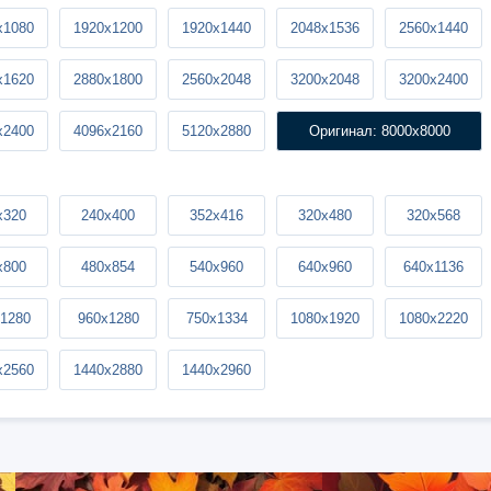
x1080
1920x1200
1920x1440
2048x1536
2560x1440
x1620
2880x1800
2560x2048
3200x2048
3200x2400
x2400
4096x2160
5120x2880
Оригинал: 8000x8000
x320
240x400
352x416
320x480
320x568
x800
480x854
540x960
640x960
640x1136
1280
960x1280
750x1334
1080x1920
1080x2220
x2560
1440x2880
1440x2960