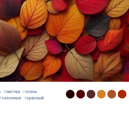
я
#
листва
#
осень
#
сезонные
#
красный