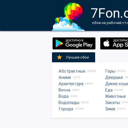
7Fon.
обои на рабочий ст
Лучшие обои
Абстрактные
Горы
(18042)
(20702)
Аниме
Девушки
(1217)
(2
Архитектура
Дикие кош
(2816)
Весна
Еда
(6481)
(13705)
Вода
Животные
(1335)
Водопады
Закаты
(4623)
(1774
Города
Зима
(15295)
(13511)