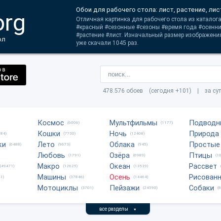
Обои для рабочего стола: лист, растение, лис
org
Отличная картинка для рабочего стола из каталога
#красный #сезонные #сезоны #время года #осенни
#растение #лист. Изначальный размер изображени
ол
уже скачали 1045 раз.
478.576 обоев (сегодня +101) | за су
Космос
Мультфильмы
Подводн
(6006)
(1177)
Кошки
Ночь
Природа
684)
(7730)
(12408)
ки
Лето
Облака
Простые
(6488)
(9673)
(945)
Любовь
Озёра
Птицы
(1791)
(6989)
(1
Макро
Океан
Рассвет
(49471)
(12625)
(13539)
Машины
Осень
Рисован
1)
(37846)
(14464)
Мотоциклы
Пейзажи
Собаки
(3701)
(24590)
(
все разделы
▼