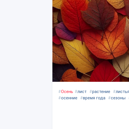
#
Осень
#
лист
#
растение
#
листь
#
осенние
#
время года
#
сезоны