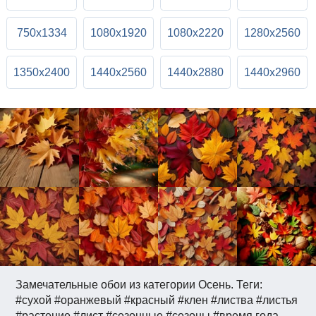
750x1334
1080x1920
1080x2220
1280x2560
1350x2400
1440x2560
1440x2880
1440x2960
Замечательные обои из категории Осень. Теги:
#сухой #оранжевый #красный #клен #листва #листья
#растение #лист #сезонные #сезоны #время года