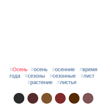
#
Осень
#
осень
#
осенние
#
время
года
#
сезоны
#
сезонные
#
лист
#
растение
#
листья