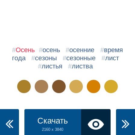
#
Осень
#
осень
#
осенние
#
время
года
#
сезоны
#
сезонные
#
лист
#
листья
#
листва
Скачать
2160 x 3840