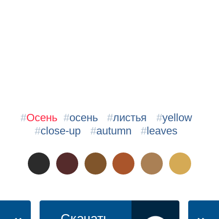
#
Осень
#
осень
#
листья
#
yellow
#
close-up
#
autumn
#
leaves