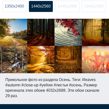
1350x2400
1440x2560
1440x2880
1440x2960
Прикольное фото из раздела Осень. Теги: #leaves
#autumn #close-up #yellow #листья #осень. Размер
оригинала этих обоев 4032x2688. Эти обои скачали
29 раз.