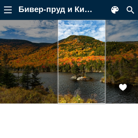
Бивер-пруд и Кинсман Нотч, Англия Обои для телефона