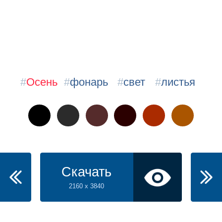
#
Осень
#
фонарь
#
свет
#
листья
Скачать
2160 x 3840