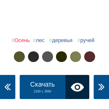
#
Осень
#
лес
#
деревья
#
ручей
Скачать
2160 x 3840