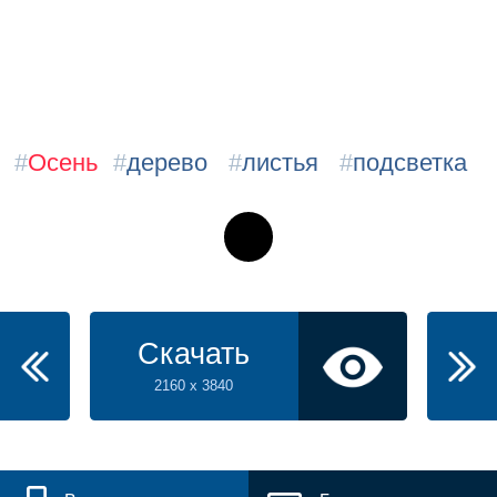
#
Осень
#
дерево
#
листья
#
подсветка
Скачать
2160 x 3840