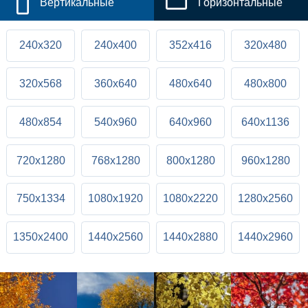
Вертикальные
Горизонтальные
240x320
240x400
352x416
320x480
320x568
360x640
480x640
480x800
480x854
540x960
640x960
640x1136
720x1280
768x1280
800x1280
960x1280
750x1334
1080x1920
1080x2220
1280x2560
1350x2400
1440x2560
1440x2880
1440x2960