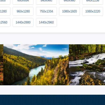
x800
480x854
540x960
640x960
640x1136
1280
960x1280
750x1334
1080x1920
1080x2220
x2560
1440x2880
1440x2960