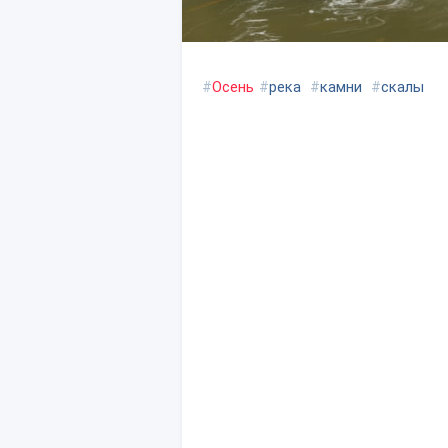
#
Осень
#
река
#
камни
#
скалы