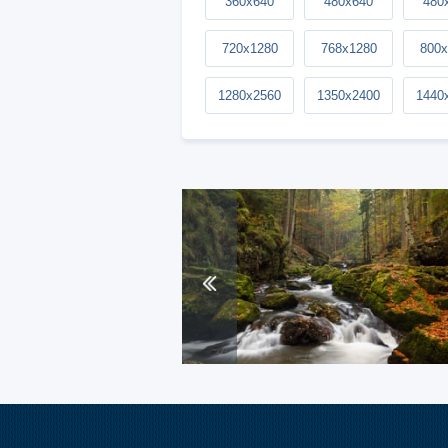
360x640
480x640
480
720x1280
768x1280
800x
1280x2560
1350x2400
1440