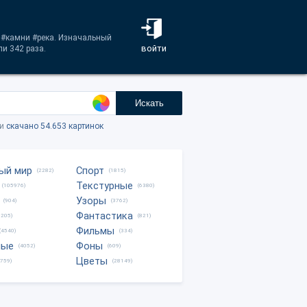
ы #камни #река. Изначальный
войти
и 342 раза.
Искать
ки
скачано 54.653 картинок
ый мир
Спорт
(2282)
(1815)
Текстурные
(105976)
(6380)
Узоры
(904)
(3762)
Фантастика
0205)
(821)
Фильмы
(4540)
(334)
ные
Фоны
(4052)
(609)
Цветы
8759)
(28149)