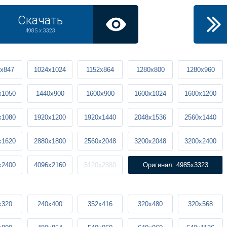
Скачать
4985 x 3323
x847
1024x1024
1152x864
1280x800
1280x960
x1050
1440x900
1600x900
1600x1024
1600x1200
x1080
1920x1200
1920x1440
2048x1536
2560x1440
x1620
2880x1800
2560x2048
3200x2048
3200x2400
x2400
4096x2160
5120x2880
Оригинал: 4985x3323
x320
240x400
352x416
320x480
320x568