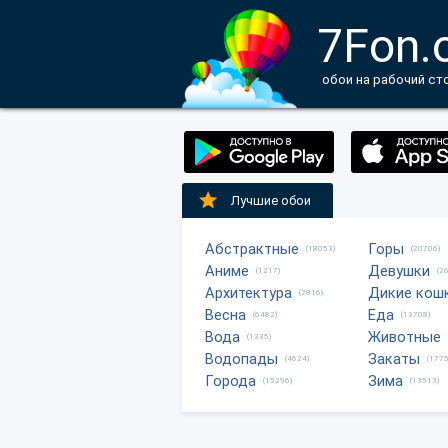
7Fon.
обои на рабочий ст
Лучшие обои
Абстрактные
Горы
(18053)
(20706)
Аниме
Девушки
(1217)
(2
Архитектура
Дикие кош
(2816)
Весна
Еда
(6482)
(13708)
Вода
Животные
(1335)
Водопады
Закаты
(4624)
(1775
Города
Зима
(15296)
(13513)