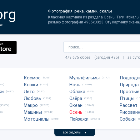
org
Фотография: река, камни, скалы
Классная картинка из раздела Осень. Теги: #скал
размер фотографии 4985x3323. Эту картинку скачал
ол
478.675 обоев (сегодня +85) | за сут
Космос
Мультфильмы
Подводн
(6006)
(1177)
Кошки
Ночь
Природа
684)
(7730)
(12410)
ки
Лето
Облака
Простые
(6487)
(9677)
(945)
Любовь
Озёра
Птицы
(1791)
(6990)
(1
Макро
Океан
Рассвет
(49474)
(12626)
(13542)
Машины
Осень
Рисован
0)
(37847)
(14466)
Мотоциклы
Пейзажи
Собаки
(3701)
(24611)
(
все разделы
▼